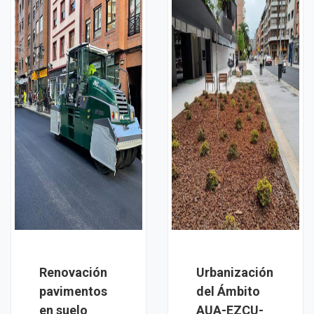
Renovación
Urbanización
pavimentos
del Ámbito
en suelo
AUA-EZCU-