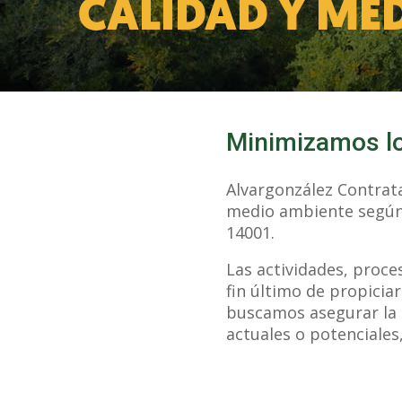
CALIDAD Y ME
Minimizamos lo
Alvargonzález Contratas
medio ambiente según 
14001.
Las actividades, proce
fin último de propicia
buscamos asegurar la s
actuales o potenciales