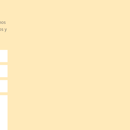
nos
os y