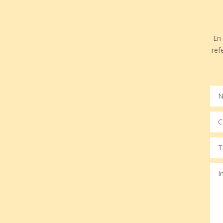
En
ref