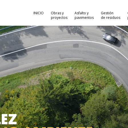
INICIO
Obras y
Asfalto y
Gestión
proyectos
pavimentos
de residuos
EZ