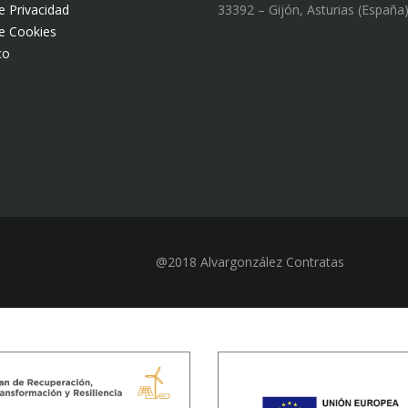
de Privacidad
33392 – Gijón, Asturias (España
de Cookies
co
@2018 Alvargonzález Contratas