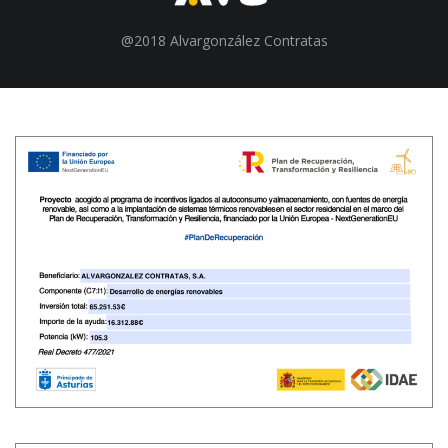
@2018 Alvargonzález Contratas