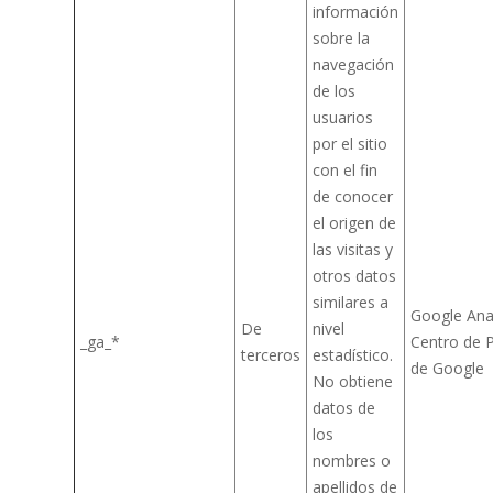
información
sobre la
navegación
de los
usuarios
por el sitio
con el fin
de conocer
el origen de
las visitas y
otros datos
similares a
Google Anal
De
nivel
_ga_*
Centro de P
terceros
estadístico.
de Google
No obtiene
datos de
los
nombres o
apellidos de