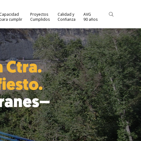
Capacidad
Proyectos
Calidad y
AVG
para cumplir
Cumplidos
Confianza
90 años
 Ctra.
fiesto.
branes–