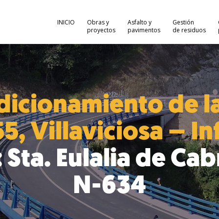
INICIO
Obras y
Asfalto y
Gestión
proyectos
pavimentos
de residuos
icionamiento de la
, Villaviciosa – In
 Sta. Eulalia de Ca
N-634