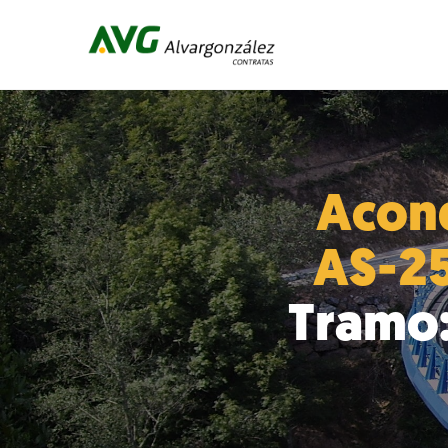
Acond
AS-255
Tramo: